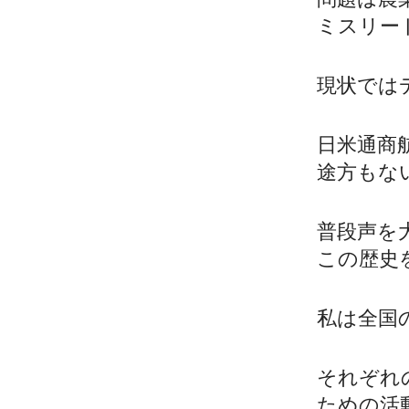
ミスリー
現状では
日米通商
途方もな
普段声を
この歴史
私は全国
それぞれ
ための活