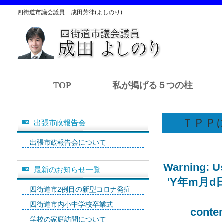
四街道市議会議員 成田芳律(よしのり)
TOP
私が掲げる５つの柱
ＴＰＰ
出張市政報告会
出張市政報告会について
Warning
: 
最新のお知らせ一覧
'Y年m月d日' (
四街道市2例目の新型コロナ発症
四街道市内小中学校卒業式
conte
学校の家庭訪問について