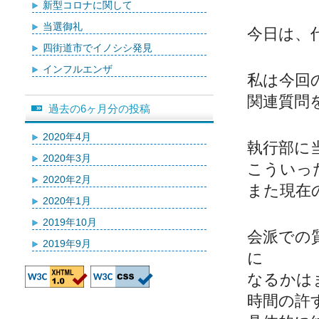
新型コロナに関して
当選御礼
今日は、
四街道市でイノシシ発見
インフルエンザ
私は今回
関連質問
過去の6ヶ月分の投稿
2020年4月
執行部に
2020年3月
こういっ
2020年2月
また現在
2020年1月
2019年10月
会派での
2019年9月
に
なるかは
時間の許