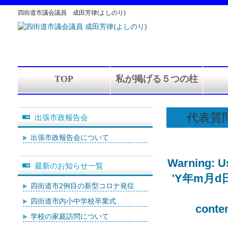
四街道市議会議員 成田芳律(よしのり)
TOP
私が掲げる５つの柱
代表質
出張市政報告会
出張市政報告会について
Warning
: 
最新のお知らせ一覧
'Y年m月d日' (
四街道市2例目の新型コロナ発症
四街道市内小中学校卒業式
conte
学校の家庭訪問について