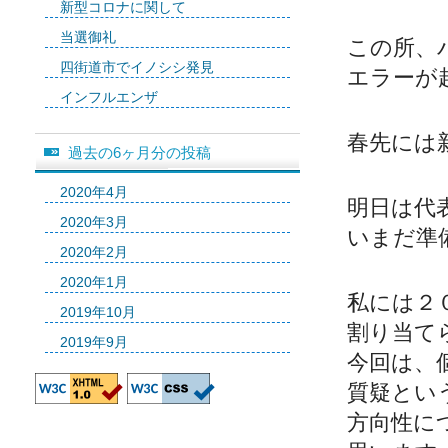
新型コロナに関して
当選御礼
この所、
四街道市でイノシシ発見
エラーが
インフルエンザ
春先には
過去の6ヶ月分の投稿
2020年4月
明日は代
2020年3月
いまだ準
2020年2月
2020年1月
私には２
2019年10月
割り当て
2019年9月
今回は、
質疑とい
方向性に