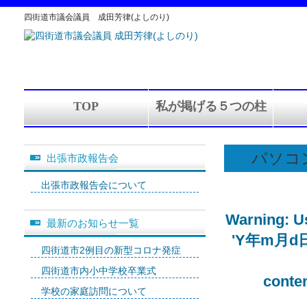
四街道市議会議員 成田芳律(よしのり)
TOP
私が掲げる５つの柱
パソコ
出張市政報告会
出張市政報告会について
Warning
: 
最新のお知らせ一覧
'Y年m月d日' (
四街道市2例目の新型コロナ発症
四街道市内小中学校卒業式
conte
学校の家庭訪問について