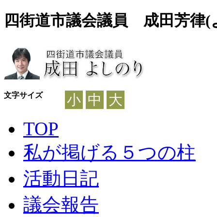
四街道市議会議員 成田芳律(
文字サイズ
小
中
大
TOP
私が掲げる５つの柱
活動日記
議会報告