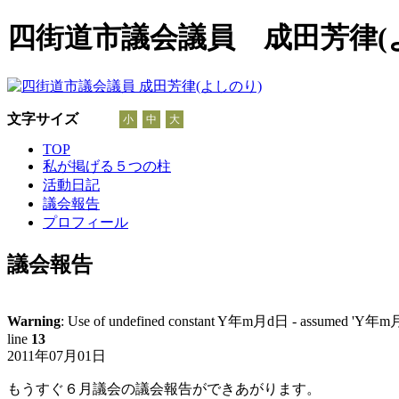
四街道市議会議員 成田芳律(
文字サイズ
小
中
大
TOP
私が掲げる５つの柱
活動日記
議会報告
プロフィール
議会報告
Warning
: Use of undefined constant Y年m月d日 - assumed 'Y年m月d日' 
line
13
2011年07月01日
もうすぐ６月議会の議会報告ができあがります。