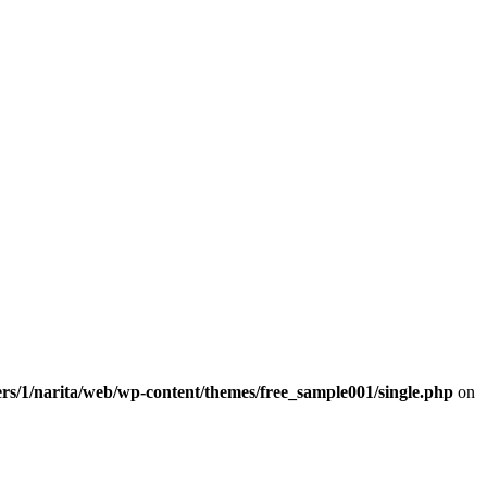
rs/1/narita/web/wp-content/themes/free_sample001/single.php
on