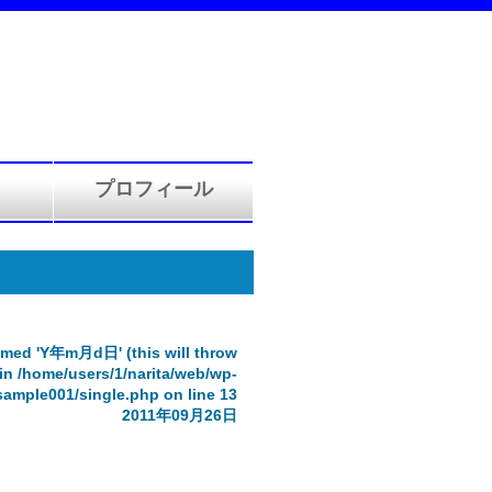
プロフィール
med 'Y年m月d日' (this will throw
 in
/home/users/1/narita/web/wp-
sample001/single.php
on line
13
2011年09月26日