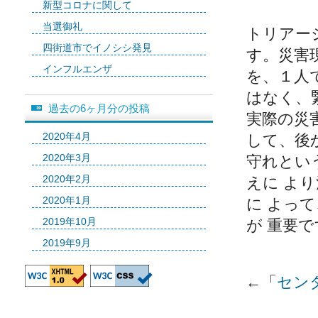
新型コロナに関して
当選御礼
トリアー
四街道市でイノシシ発見
す。災害
インフルエンザ
を、１人
はなく、
過去の6ヶ月分の投稿
実際の災
2020年4月
して、後
2020年3月
守れとい
2020年2月
えに よ
2020年1月
に よっ
2019年10月
が 重要で
2019年9月
←「
セン