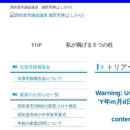
四街道市議会議員 成田芳律(よしのり)
TOP
私が掲げる５つの柱
トリア
出張市政報告会
出張市政報告会について
Warning
: 
最新のお知らせ一覧
'Y年m月d日' (
四街道市2例目の新型コロナ発症
四街道市内小中学校卒業式
conte
学校の家庭訪問について