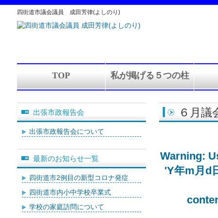
四街道市議会議員 成田芳律(よしのり)
TOP
私が掲げる５つの柱
６月議
出張市政報告会
出張市政報告会について
Warning
: 
最新のお知らせ一覧
'Y年m月d日' (
四街道市2例目の新型コロナ発症
四街道市内小中学校卒業式
conte
学校の家庭訪問について