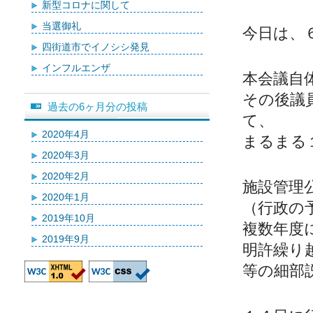
新型コロナに関して
当選御礼
今日は、
四街道市でイノシシ発見
インフルエンザ
本会議自
その後議
過去の6ヶ月分の投稿
て、
2020年4月
まるまる
2020年3月
2020年2月
施設管理
2020年1月
（行政の
2019年10月
複数年度
2019年9月
明許繰り
等の細部