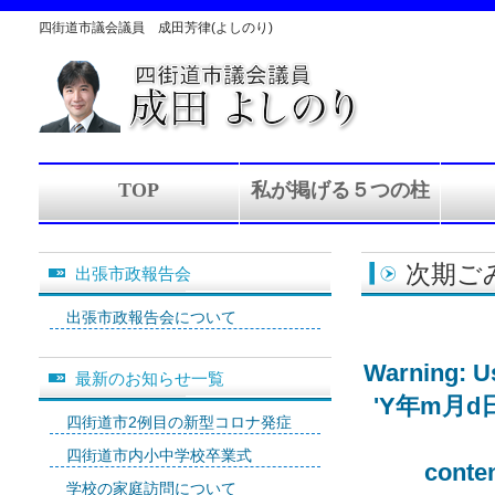
四街道市議会議員 成田芳律(よしのり)
TOP
私が掲げる５つの柱
次期ご
出張市政報告会
出張市政報告会について
Warning
: 
最新のお知らせ一覧
'Y年m月d日' (
四街道市2例目の新型コロナ発症
四街道市内小中学校卒業式
conte
学校の家庭訪問について