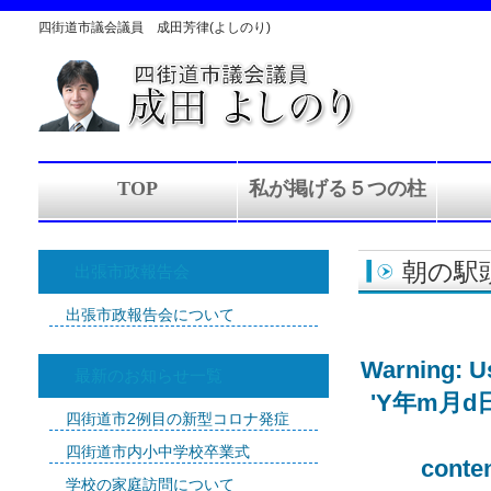
四街道市議会議員 成田芳律(よしのり)
TOP
私が掲げる５つの柱
朝の駅
出張市政報告会
出張市政報告会について
Warning
: 
最新のお知らせ一覧
'Y年m月d日' (
四街道市2例目の新型コロナ発症
四街道市内小中学校卒業式
conte
学校の家庭訪問について