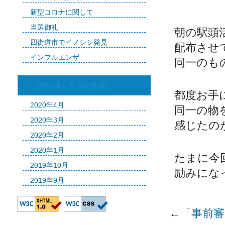
新型コロナに関して
当選御礼
朝の駅頭
四街道市でイノシシ発見
配布させ
インフルエンザ
同一のも
過去の6ヶ月分の投稿
都度お手
2020年4月
同一の物
2020年3月
感じたの
2020年2月
2020年1月
たまに今
2019年10月
励みにな
2019年9月
←「
事前審