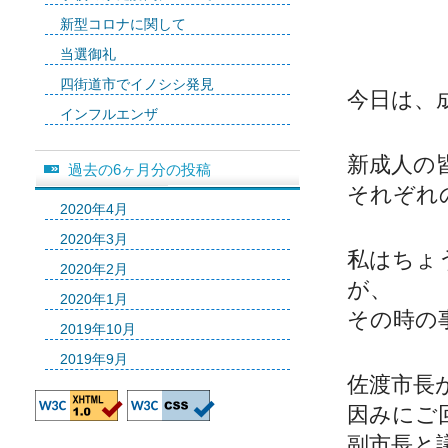
新型コロナに関して
当選御礼
四街道市でイノシシ発見
今日は、
インフルエンザ
新成人の
過去の6ヶ月分の投稿
それぞれ
2020年4月
2020年3月
私はちょ
2020年2月
が、
2020年1月
その時の
2019年10月
2019年9月
佐渡市長
因みにご
副市長と