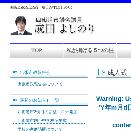
四街道市議会議員 成田芳律(よしのり)
TOP
私が掲げる５つの柱
成人式
出張市政報告会
出張市政報告会について
Warning
: 
最新のお知らせ一覧
'Y年m月d日' (
四街道市2例目の新型コロナ発症
四街道市内小中学校卒業式
conte
学校の家庭訪問について